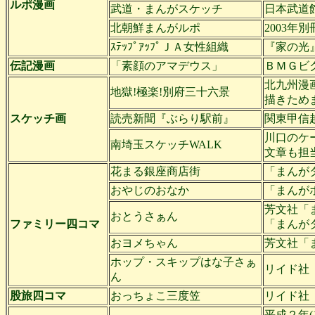
ルポ漫画
武道・まんがスケッチ
日本武道
北朝鮮まんがルポ
2003年
ｽﾃｯﾌﾟｱｯﾌﾟＪＡ女性組織
『家の光
伝記漫画
「素顔のアマデウス」
ＢＭＧビ
北九州漫
地獄!極楽!別府三十六景
描きため
スケッチ画
読売新聞『ぶらり駅前』
関東甲信
川口のケ
南埼玉スケッチWALK
文章も担
花まる銀座商店街
「まんが
おやじのおなか
「まんがホー
芳文社「
おとうさぁん
ファミリー四コマ
「まんがタ
おヨメちゃん
芳文社「ま
ホップ・スキップはな子さぁ
リイド社「
ん
股旅四コマ
おっちょこ三度笠
リイド社「
平成２年(1