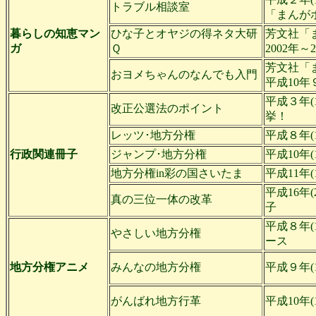
トラブル相談室
「まんが
暮らしの知恵マン
ひな子とオヤジの得ネタ大研
芳文社「
ガ
Ｑ
2002年～2
芳文社「
おヨメちゃんのなんでも入門
平成10年
平成３年(
改正公選法のポイント
挙！
レッツ･地方分権
平成８年(
行政関連冊子
ジャンプ･地方分権
平成10年
地方分権in彩の国さいたま
平成11年
平成16年
真の三位一体の改革
子
平成８年(
やさしい地方分権
ース
地方分権アニメ
みんなの地方分権
平成９年(
がんばれ地方行革
平成10年