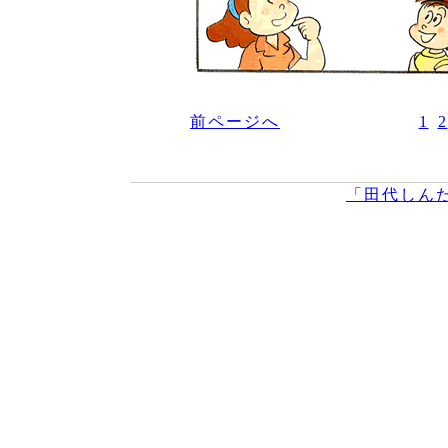
前ページへ
1
2
「田代しん