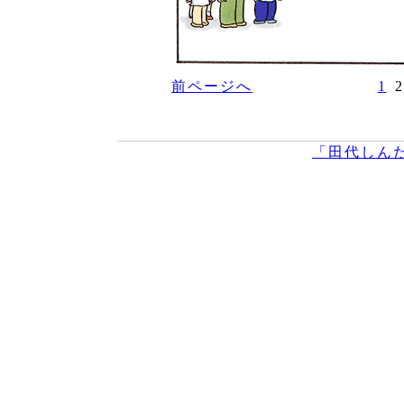
前ページへ
1
2
「田代しん