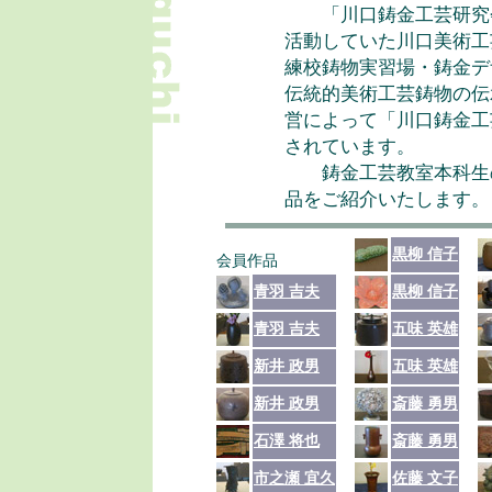
「川口鋳金工芸研究会
活動していた川口美術工
練校鋳物実習場・鋳金デ
伝統的美術工芸鋳物の伝
営によって「川口鋳金工
されています。
鋳金工芸教室本科生の
品をご紹介いたします。
黒柳 信子
会員作品
青羽 吉夫
黒柳 信子
青羽 吉夫
五味 英雄
新井 政男
五味 英雄
新井 政男
斎藤 勇男
石澤 将也
斎藤 勇男
市之瀬 宜久
佐藤 文子