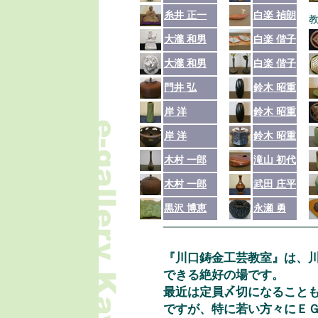
糸井 正一
白楽 禎朗
教
大瀧 和男
白楽 偕子
大瀧 和男
白楽 偕子
門井 弘
鈴木 昭重
岸 洋
鈴木 昭重
岸 洋
鈴木 昭重
木村 一郎
滝山 初代
木村 一郎
武田 庄平
黒沢 博恵
永瀬 勇
『川口鋳金工芸教室』は、
できる絶好の場です。
最近は定員〆切になること
ですが、特に若い方々にＥ