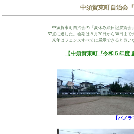
中須賀東町自治会『
中須賀東町自治会の『夏休み絵日記展覧会』
57点に達した。会期は８月20日から30日まで
来年はフェンスすべてに展示できると良い
【中須賀東町『令和５年度 
【パノラ