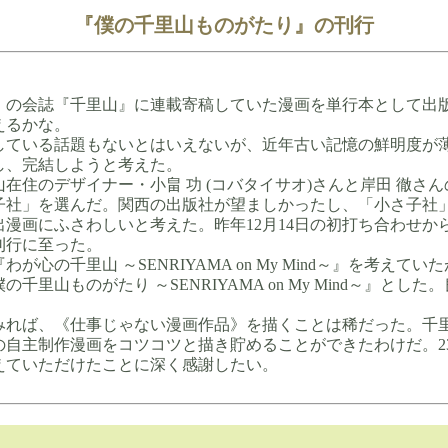
『僕の千里山ものがたり』の刊行
の会誌『千里山』に連載寄稿していた漫画を単行本として出
えるかな。
ている話題もないとはいえないが、近年古い記憶の鮮明度が
し、完結しようと考えた。
住のデザイナー・小畠 功 (コバタイサオ)さんと岸田 徹さ
子社」を選んだ。関西の出版社が望ましかったし、「小さ子社
出漫画にふさわしいと考えた。昨年12月14日の初打ち合わせか
刊行に至った。
心の千里山 ～SENRIYAMA on My Mind～』を考えてい
千里山ものがたり ～SENRIYAMA on My Mind～』とし
れば、《仕事じゃない漫画作品》を描くことは稀だった。千
の自主制作漫画をコツコツと描き貯めることができたわけだ。2
えていただけたことに深く感謝したい。