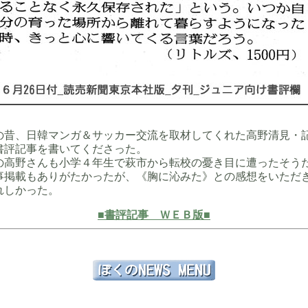
の昔、日韓マンガ＆サッカー交流を取材してくれた高野清見・
書評記事を書いてくださった。
の高野さんも小学４年生で萩市から転校の憂き目に遭ったそう
事掲載もありがたかったが、《胸に沁みた》との感想をいただ
れしかった。
■書評記事 ＷＥＢ版■