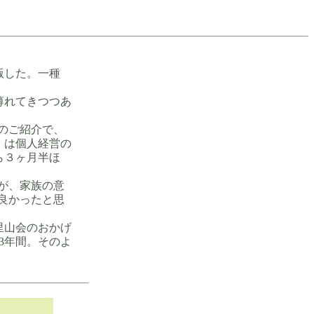
版した。一種
薄れてきつつあ
んのご紹介で、
」は個人経営の
ら３ヶ月半ほ
たが、家族の意
た。良かったと思
里山会のおかげ
3年間。そのよ