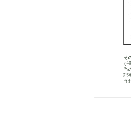
そ
が
当
記
う