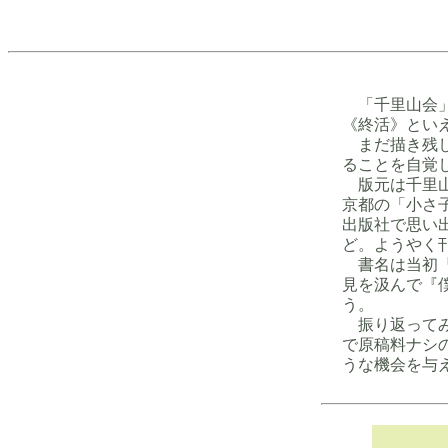
「千里山会」
《終活》とい
まだ描き残し
ることを自覚
版元は千里山在
京都の「小さ
出版社で思い
ど。ようやく
書名は当初『わが
見を汲んで『僕の
う。
振り返ってみ
で原稿料ナシ
うな機会を与