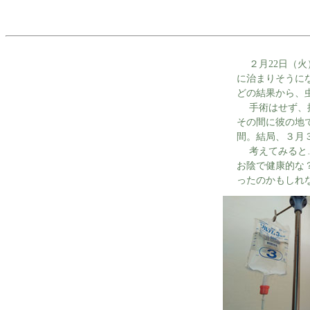
２月22日（火）
に治まりそうに
どの結果から、
手術はせず、抗
その間に彼の地
間。結局、３月３
考えてみると…
お陰で健康的な
ったのかもしれ