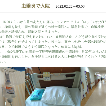
虫垂炎で入院
2022.02.22～03.03
16:00くらいから胃のあたりに痛み。ソファーでゴロゴロしていたが17
ない激痛を覚え、妻の運転で近くの総合病院へ。緊急外来で、血液検査、
虫垂炎と診断され、即刻入院と決まった。
生物質で炎症を抑える方針に従い、６日間絶食、ぶどう糖と抗生剤の
では《戦争》が始まってしまった。後半は、五分→七分→全粥の段階的
日、９泊10日でようやく退院となった。体重は３kg減。
…40歳代後半の右膝前十字靱帯再建関連の手術以来、約30年ぶりの入
？10日間を過ごした。自浄能力に欠ける凡人に神様が与えてくれた「強
ない。