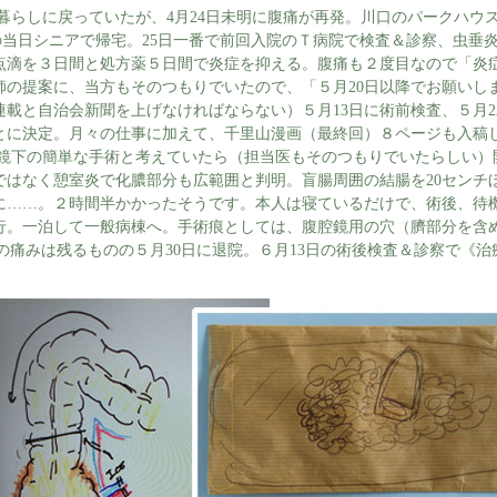
らしに戻っていたが、4月24日未明に腹痛が再発。川口のパークハウ
Lの当日シニアで帰宅。25日一番で前回入院のＴ病院で検査＆診察、虫垂
点滴を３日間と処方薬５日間で炎症を抑える。腹痛も２度目なので「炎
師の提案に、当方もそのつもりでいたので、「５月20日以降でお願いしま
載と自治会新聞を上げなければならない）５月13日に術前検査、５月22
とに決定。月々の仕事に加えて、千里山漫画（最終回）８ページも入稿
下の簡単な手術と考えていたら（担当医もそのつもりでいたらしい）
ではなく憩室炎で化膿部分も広範囲と判明。盲腸周囲の結腸を20センチ
に……。２時間半かかったそうです。本人は寝ているだけで、術後、待
行。一泊して一般病棟へ。手術痕としては、腹腔鏡用の穴（臍部分を含
の痛みは残るものの５月30日に退院。６月13日の術後検査＆診察で《