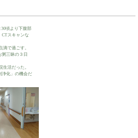
:30頃より下腹部
CTスキャンな
点滴で過ごす。
お粥三昧の３日
院生活だった。
制浄化」の機会だ