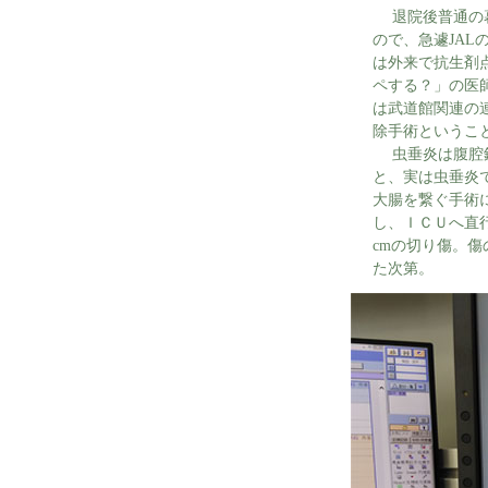
退院後普通の暮
ので、急遽JA
は外来で抗生剤
ペする？」の医
は武道館関連の連
除手術というこ
虫垂炎は腹腔鏡
と、実は虫垂炎
大腸を繋ぐ手術
し、ＩＣＵへ直
cmの切り傷。傷
た次第。