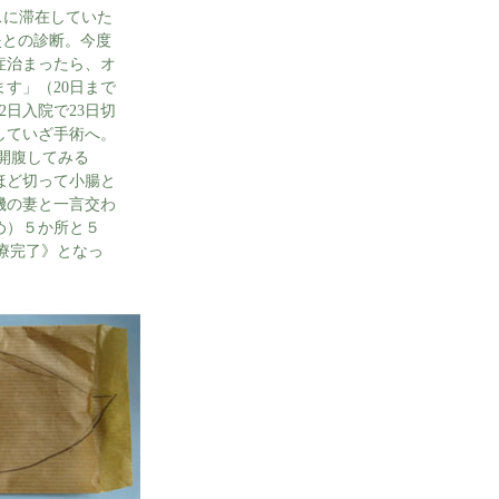
スに滞在していた
炎との診断。今度
症治まったら、オ
す」（20日まで
日入院で23日切
していざ手術へ。
開腹してみる
ほど切って小腸と
機の妻と一言交わ
め）５か所と５
治療完了》となっ