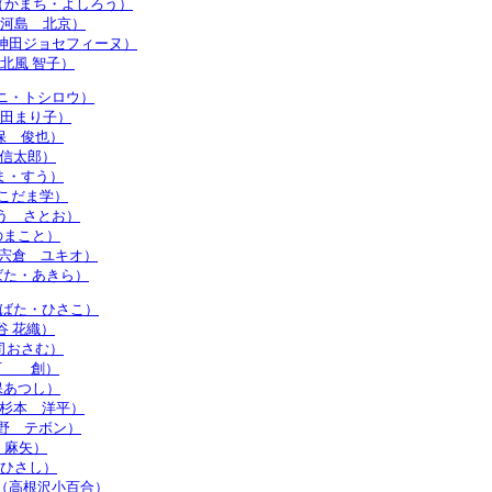
irou （かまち・よしろう）
in （河島 北京）
enu （神田ジョセフィーヌ）
o （北風 智子）
 （クニ・トシロウ）
 （窪田まり子）
（久保 俊也）
（高 信太郎）
こうま・すう）
u （こだま学）
（さとう さとお）
（さのまこと）
kio （宍倉 ユキオ）
 （しばた・あきら）
o （しばた・ひさこ）
（渋谷 花織）
（庄司おさむ）
 （白石 創）
（神保あつし）
ei （杉本 洋平）
 （角野 テボン）
根 麻矢）
（平 ひさし）
yuri （高根沢小百合）