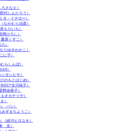
 （たしろさなえ）
rou （田代しんたろう）
u （トミタ・イチロー）
hiko （なかむら治彦）
i （永井もりいち）
hi （長岡ひろし）
uko （夏原くすこ）
楢 喜八）
ko （なりゆきわかこ）
（新田にに子）
o （のむらしんぼ）
LMAN）
sa （ハシヨシヒサ）
ime （ひのもとはじめ）
 （*RISU*古川祐子）
o （星野由美子）
a （マエオカテツヤ）
はま）
みぎわ パン）
uko （みずまちようこ）
royuki （緑川ヒロユキ）
（宮本 圭）