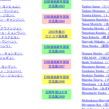
日韓漫画家年賀状
交流展2003
 （イ・ヨンヒョム）
Tashiro Sanae
ジャン・ウンジュ）
Tashiro Shinta
ジャン・ジヨン）
Tomita Ichiro
日韓漫画家年賀状
 （ジョン・チャンジン）
Nakamura Haru
交流展2004
）
Nagai Moriich
チョ・クワァンジェ）
Nagaoka Hiros
2005年春の
n （チョ・ミュンウン）
Natsuhara Kus
ひとコマ漫画展
（チョ・ドゥクピル）
Nara Kihachi （
（ジョ・ウンヘン）
Nariyuki Waka
ョ・ハンリ）
Nitta Niniko 
日韓漫画家年賀状
交流展2006
 （チェ・キョンタン）
Nomura Shinb
ン・ジェギュ）
VIRLMAN （VIR
日韓漫画家年賀状
Hashi Yoshihi
交流展2007
（へ・ヨンマン）
Hinomoto Haj
 （ホァン・ジュンハ）
Furukawa Yuuko
 （ホァン・ジョンヒ）
Hoshino Yumik
日韓漫画家年賀状
Maeoka Tesuy
交流展2008
Maruhama （まる
Migiwa Pan （
日韓年賀はがき
Mizumachi Yo
交流展2009
Midorikawa Hi
Miyamoto Kei 