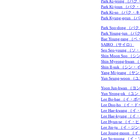
Park Ki-jeong 
Park Ki-joun （
Park Ki-so （パク・
Park Kyung-geu
Park Soo-dong 
Park Young-jun
Bae Young-rang
SAIRO （サイロ）
Seo Seo-young 
Shin Moon Soo 
Shin Myeong-h
Shin Il-suk （シ
Yang Mi-jeang 
Yun Seung-woon
Yoon Jun-hwan
Yun Yeong-ok 
Lee Bo-bae （イ・
Lee Doo-ho （イ・
Lee Hae-kwang 
Lee Hae-kyung 
Lee Hyun-se （イ
Lee Jin-ju （イ・
Lee Joung-moon
Lee So-poong （