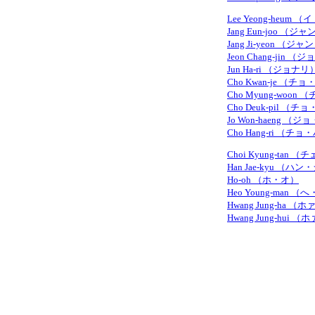
Lee Yeong-heum
Jang Eun-joo （
Jang Ji-yeon （
Jeon Chang-jin
Jun Ha-ri （ジョナリ
Cho Kwan-je （
Cho Myung-woo
Cho Deuk-pil 
Jo Won-haeng 
Cho Hang-ri （チ
Choi Kyung-tan
Han Jae-kyu （ハ
Ho-oh （ホ・オ）
Heo Young-man 
Hwang Jung-ha
Hwang Jung-hui