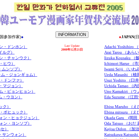
韓国参加作家)
●
●
JAPAN
(
Last Update
 （カン・ドンホン）
Adachi Yoshihir
2008年12月21日
ン・イルグ）
Arai Tarou （あ
k （カン・チャンウク）
Iizuka Kousaku
カン・ヒウ）
Ichimori Harue
ギル・ムンソプ）
Iwami Seiji （
om （キム・ジョンギョム）
Ueda Masashi 
（キム・ドンファ）
Usui Yoshito 
（キム・マジョン）
Uchida Tamao 
n （キム・ピョンヒョン）
Uno Kamakiri
 （キム・ウヨン）
Eda Suzume （
スック）
Ebisu Maruho
（コン・ボヒュック）
Ebina mitsuru
n （クォン・ヒョクジュン）
Okada Garu (岡
p （クォン・ヨンソプ）
Oda Tatsuo （お
ソルセ）
Kajisa Oidon
（パク・サンウォン）
Katsukawa Kats