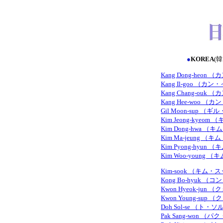
●
KOREA
(
Kang Dong-heon
Kang Il-goo （カ
Kang Chang-ou
Kang Hee-woo （
Gil Moon-sup （
Kim Jeong-kye
Kim Dong-hwa 
Kim Ma-jeung 
Kim Pyong-hyu
Kim Woo-young
Kim-sook （キム・
Kong Bo-hyuk 
Kwon Hyeok-ju
Kwon Young-su
Doh Sol-se （ト・
Pak Sang-won 