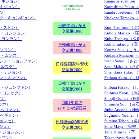
（パク・キジョン）
Kamachi Yosh
Flash illustration
パク・キジュン）
Kawashima Pek
ODA Tatsuo
キソ）
Kanda Josefe
n （パク・キュンギュン）
Kitakaze Tomok
日韓年賀はがき
（パク・スドン）
Kuni Toshirou
交流展1998
 （パク・ヨンジュン）
Kubota Mariko
 （ペ・ヨンラン）
Kubo Toshiya 
Koh Shintarou 
日韓年賀はがき
（ソ・ソヨン）
Kouma Suu （
交流展1999
（シン・ムンス）
Kodama Manab
wan （シン・ミョンファン）
Satou Satoo 
日韓漫画家年賀状
ン・イルスク）
Sano Makoto 
交流展2000
（ヤン・ミジョン）
Shishikura Yu
 （ユン・スンウン）
Shibata Akira
日韓年賀はがき
 （ヨン・ジュンファン）
Shibata Hisak
交流展2001
（ユン・ヨンオク）
Shibuya Kaori 
ボベ）
Shooji Osamu 
2001年春の
ドゥホ）
Shiraishi Sou
ひとコマ漫画展
（イ・へゴァン）
Jinbo Atsushi 
（イ・ヘギョン）
Sugimoto Youh
・ヒョンセ）
Sumino Tebon
日韓漫画家年賀状
ジンジュ）
Sone Maya （曽
交流展2002
 （イ・ジョンムン）
Taira Hisashi 
イ・ソプン）
Takanezawa Sa