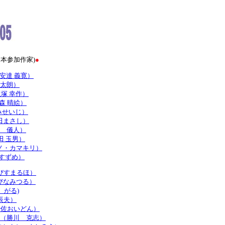
日本参加作家)
●
o （安達 義寛）
らい太朗）
 （飯塚 幸作）
 （市森 晴絵）
いわみせいじ）
（植田まさし）
（臼井 儀人）
（内田 玉男）
 （ウノ・カマキリ）
江田すずめ）
 （えびすまるほ）
 （えびなみつる）
田 がる)
だ 辰夫）
 （加治佐おいどん）
ushi （勝川 克志）