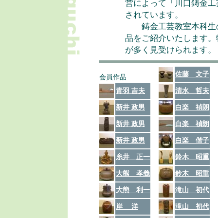
営によって「川口鋳金工
されています。
鋳金工芸教室本科生の
品をご紹介いたします。
が多く見受けられます。
佐藤 文子
会員作品
青羽 吉夫
清水 哲夫
新井 政男
白楽 禎朗
新井 政男
白楽 禎朗
新井 政男
白楽 偕子
糸井 正一
鈴木 昭重
大熊 孝義
鈴木 昭重
大熊 利一
滝山 初代
岸 洋
滝山 初代